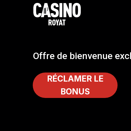
Offre de bienvenue exc
RÉCLAMER LE
BONUS