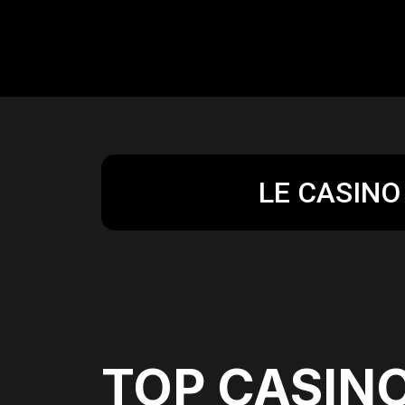
LE CASINO
TOP CASIN