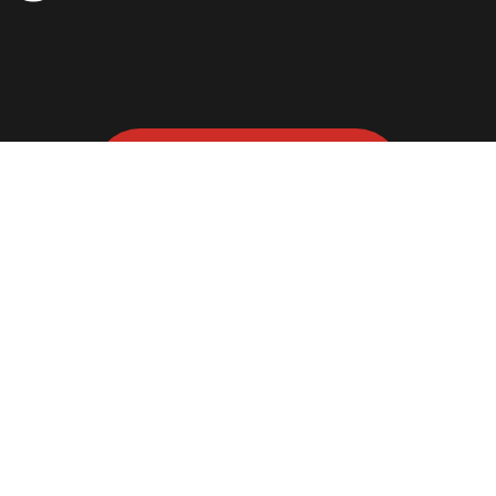
TOUS LES CASINOS
U BONUS