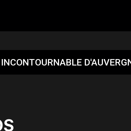
 INCONTOURNABLE D'AUVERG
OS