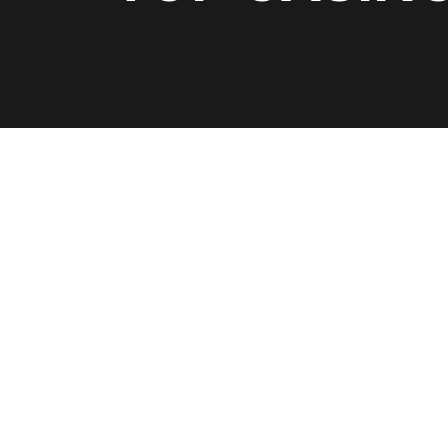
DÉTAILS D